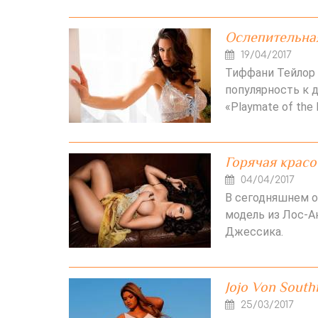
Ослепительна
19/04/2017
Тиффани Тейлор 
популярность к д
«Playmate of the
Горячая красот
04/04/2017
В сегодняшнем 
модель из Лос-Ан
Джессика.
Jojo Von Sout
25/03/2017