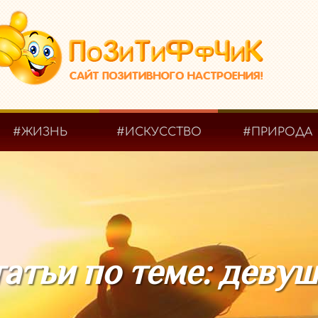
#ЖИЗНЬ
#ИСКУССТВО
#ПРИРОДА
атьи по теме: деву