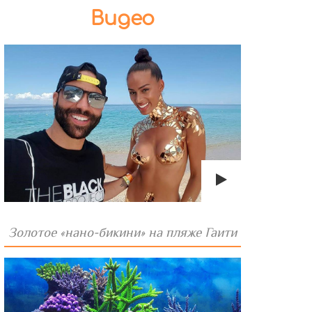
Видео
Золотое «нано-бикини» на пляже Гаити