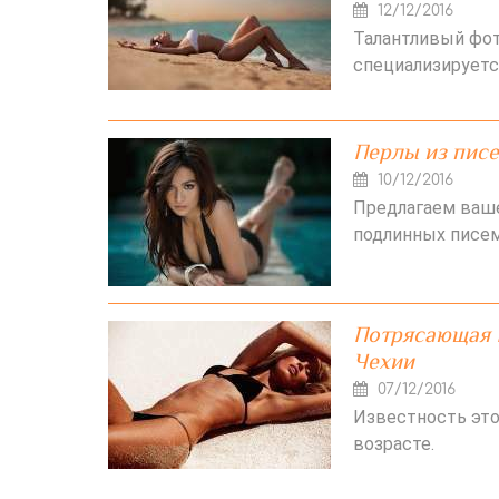
12/12/2016
Талантливый фот
специализируетс
Перлы из писе
10/12/2016
Предлагаем ваш
подлинных писем
Потрясающая 
Чехии
07/12/2016
Известность это
возрасте.