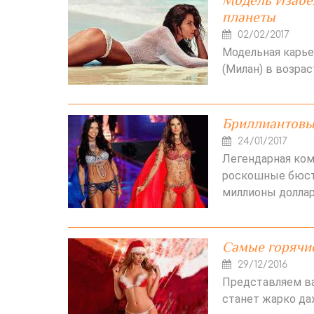
Модель Изабе
планеты
02/02/2017
Модельная карье
(Милан) в возрас
Бриллиантовые
24/01/2017
Легендарная комп
роскошные бюстг
миллионы доллар
Самые горячи
29/12/2016
Представляем ва
станет жарко да