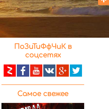
ПоЗиТиФфЧиК в
соцсетях
Самое свежее