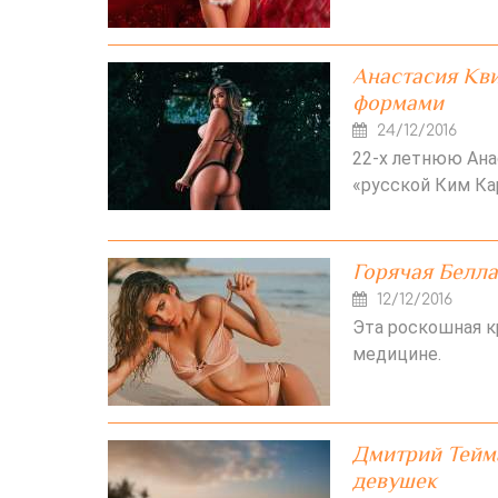
Анастасия Кви
формами
24/12/2016
22-х летнюю Ана
«русской Ким Ка
Горячая Белла
12/12/2016
Эта роскошная к
медицине.
Дмитрий Тейм
девушек