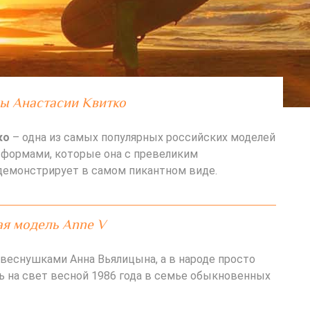
зы Анастасии Квитко
ко
– одна из самых популярных российских моделей
формами, которые она с превеликим
емонстрирует в самом пикантном виде.
я модель Anne V
 веснушками Анна Вьялицына, а в народе просто
сь на свет весной 1986 года в семье обыкновенных