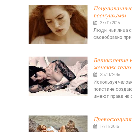
Поцелованные 
веснушками
27/11/2016
Люди, чьи лица 
своеобразно при
Великолепие и
женских телах
25/11/2016
Используя челове
поистине создаю
имеют права на 
Превосходная
17/11/2016