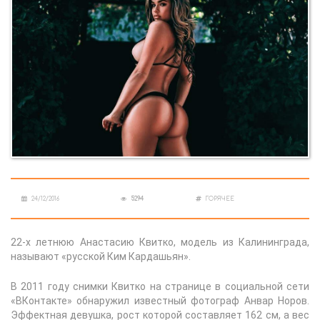
24/12/2016
5294
ГОРЯЧЕЕ
22-х летнюю Анастасию Квитко, модель из Калининграда,
называют «русской Ким Кардашьян».
В 2011 году снимки Квитко на странице в социальной сети
«ВКонтакте» обнаружил известный фотограф Анвар Норов.
Эффектная девушка, рост которой составляет 162 см, а вес