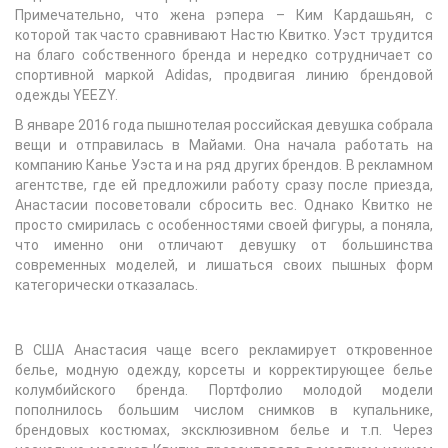
Примечательно, что жена рэпера – Ким Кардашьян, с
которой так часто сравнивают Настю Квитко. Уэст трудится
на благо собственного бренда и нередко сотрудничает со
спортивной маркой Adidas, продвигая линию брендовой
одежды YEEZY.
В январе 2016 года пышнотелая российская девушка собрала
вещи и отправилась в Майами. Она начала работать на
компанию Канье Уэста и на ряд других брендов. В рекламном
агентстве, где ей предложили работу сразу после приезда,
Анастасии посоветовали сбросить вес. Однако Квитко не
просто смирилась с особенностями своей фигуры, а поняла,
что именно они отличают девушку от большинства
современных моделей, и лишаться своих пышных форм
категорически отказалась.
В США Анастасия чаще всего рекламирует откровенное
белье, модную одежду, корсеты и корректирующее белье
колумбийского бренда. Портфолио молодой модели
пополнилось большим числом снимков в купальнике,
брендовых костюмах, эксклюзивном белье и т.п. Через