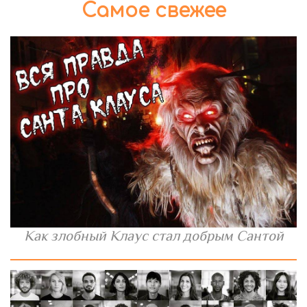
Самое свежее
Как злобный Клаус стал добрым Сантой