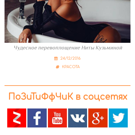
Чудесное перевоплощение Ниты Кузьминой
24/12/2016
КРАСОТА
ПоЗиТиФфЧиК в соцсетях