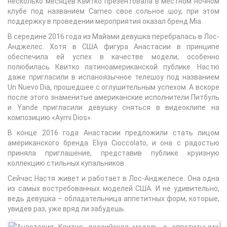
несколько месяцев Квитко презентовала в местном ночном
клубе под названием Cameo свое сольное шоу, при этом
поддержку в проведении мероприятия оказал бренд Mia.
В середине 2016 года из Майами девушка перебралась в Лос-
Анджелес. Хотя в США фигура Анастасии в принципе
обеспечила ей успех в качестве модели, особенно
полюбилась Квитко латиноамериканской публике. Настю
даже пригласили в испаноязычное телешоу под названием
Un Nuevo Dia, прошедшее с оглушительным успехом. А вскоре
после этого знаменитые американские исполнители Питбуль
и Yande пригласили девушку сняться в видеоклипе на
композицию «Aymi Dios».
В конце 2016 года Анастасии предложили стать лицом
американского бренда Eliya Cioccolato, и она с радостью
приняла приглашение, представив публике круизную
коллекцию стильных купальников.
Сейчас Настя живет и работает в Лос-Анджелесе. Она одна
из самых востребованных моделей США. И не удивительно,
ведь девушка – обладательница аппетитных форм, которые,
увидев раз, уже вряд ли забудешь.