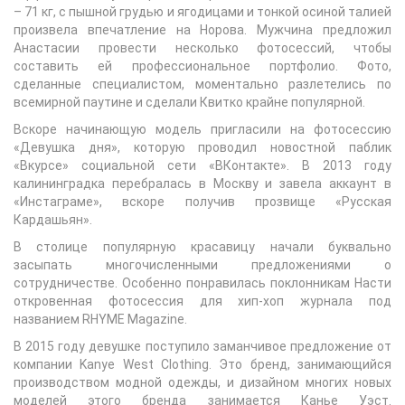
– 71 кг, с пышной грудью и ягодицами и тонкой осиной талией
произвела впечатление на Норова. Мужчина предложил
Анастасии провести несколько фотосессий, чтобы
составить ей профессиональное портфолио. Фото,
сделанные специалистом, моментально разлетелись по
всемирной паутине и сделали Квитко крайне популярной.
Вскоре начинающую модель пригласили на фотосессию
«Девушка дня», которую проводил новостной паблик
«Вкурсе» социальной сети «ВКонтакте». В 2013 году
калининградка перебралась в Москву и завела аккаунт в
«Инстаграме», вскоре получив прозвище «Русская
Кардашьян».
В столице популярную красавицу начали буквально
засыпать многочисленными предложениями о
сотрудничестве. Особенно понравилась поклонникам Насти
откровенная фотосессия для хип-хоп журнала под
названием RHYME Magazine.
В 2015 году девушке поступило заманчивое предложение от
компании Kanye West Clothing. Это бренд, занимающийся
производством модной одежды, и дизайном многих новых
моделей этого бренда занимается Канье Уэст.