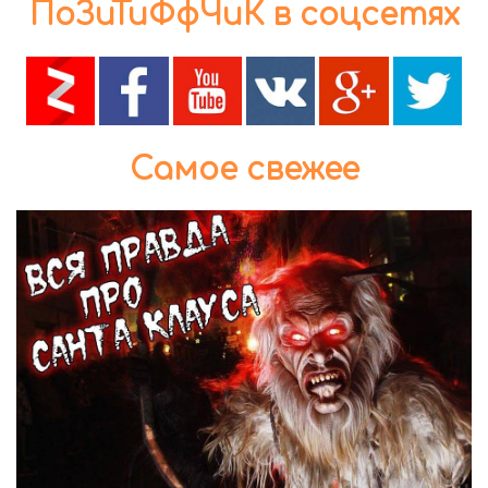
ПоЗиТиФфЧиК в соцсетях
Самое свежее