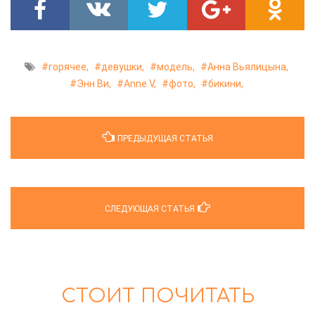
горячее,
девушки,
модель,
Анна Вьялицына,
Энн Ви,
Anne V,
фото,
бикини,
ПРЕДЫДУЩАЯ СТАТЬЯ
СЛЕДУЮЩАЯ СТАТЬЯ
СТОИТ ПОЧИТАТЬ