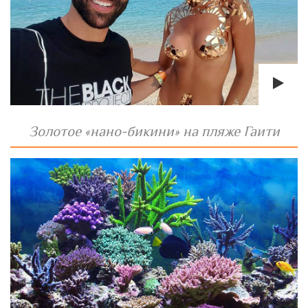
Золотое «нано-бикини» на пляже Гаити