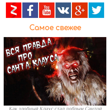
Самое свежее
Как злобный Клаус стал добрым Сантой