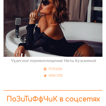
Чудесное перевоплощение Ниты Кузьминой
17/11/2016
КРАСОТА
ПоЗиТиФфЧиК в соцсетях