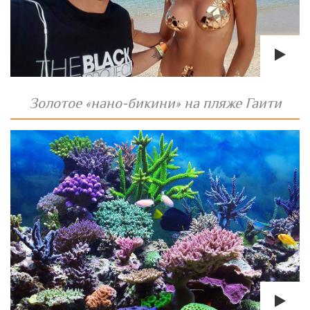
Золотое «нано-бикини» на пляже Гаити