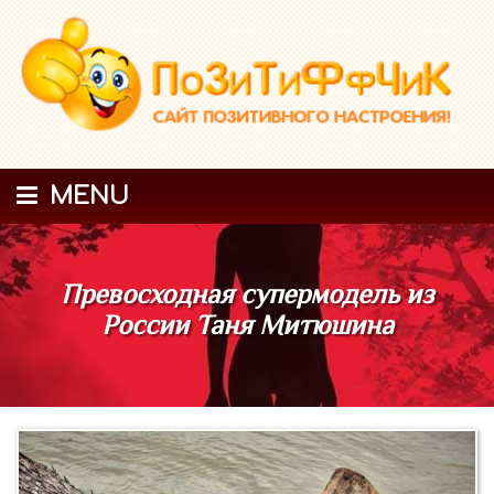
MENU
Превосходная супермодель из
России Таня Митюшина