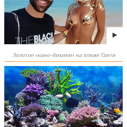
Золотое «нано-бикини» на пляже Гаити