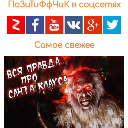
ПоЗиТиФфЧиК в соцсетях
Самое свежее