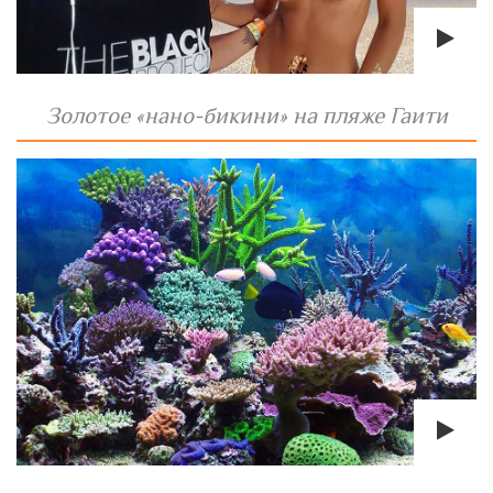
Золотое «нано-бикини» на пляже Гаити