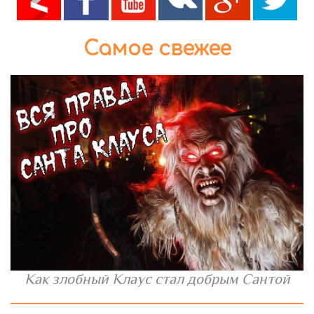
Самое свежее
Как злобный Клаус стал добрым Сантой