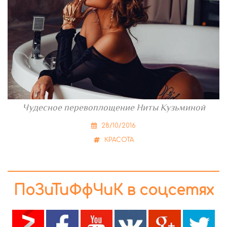
Чудесное перевоплощение Ниты Кузьминой
28/10/2016
КРАСОТА
ПоЗиТиФфЧиК в соцсетях