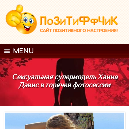
MENU
Сексуальная супермодель Ханна
Дэвис в горячей фотосессии