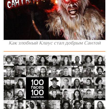
Как злобный Клаус стал добрым Сантой