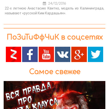
24/12/2016
22-х летнюю Анастасию Квитко, модель из Калининграда,
называют «русской Ким Кардашьян».
ПоЗиТиФфЧиК в соцсетях
Самое свежее