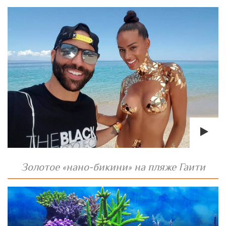
Золотое «нано-бикини» на пляже Гаити