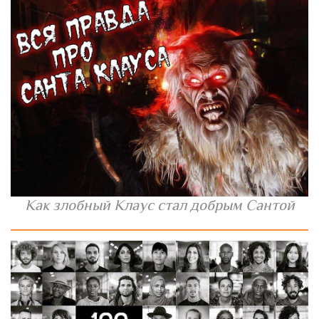
Как злобный Клаус стал добрым Сантой