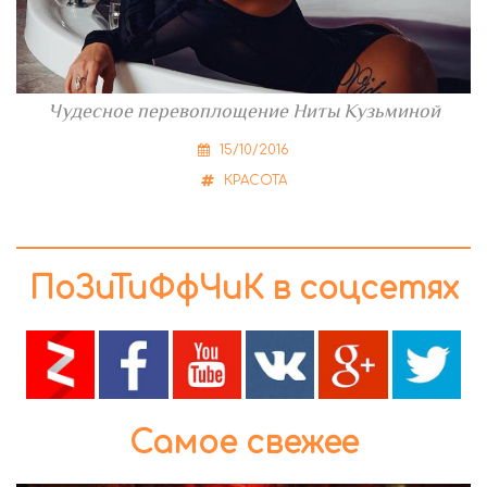
Чудесное перевоплощение Ниты Кузьминой
15/10/2016
КРАСОТА
ПоЗиТиФфЧиК в соцсетях
Самое свежее