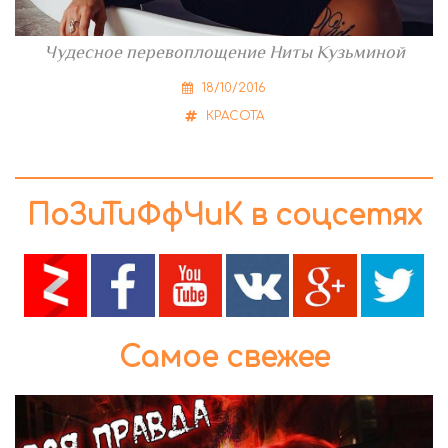
Чудесное перевоплощение Ниты Кузьминой
18/10/2016
КРАСОТА
ПоЗиТиФфЧиК в соцсетях
Самое свежее