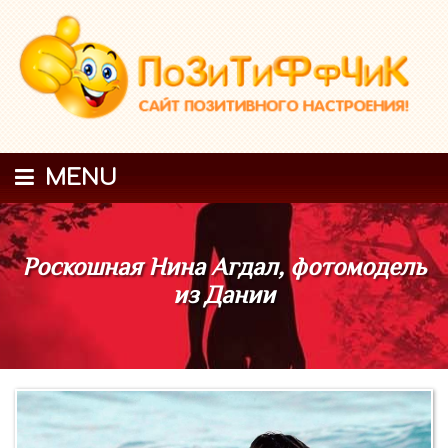
MENU
Роскошная Нина Агдал, фотомодель
из Дании