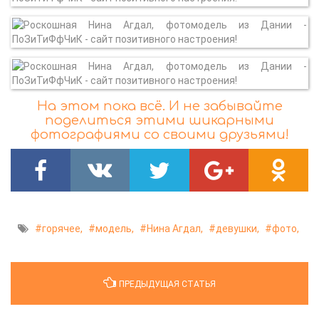
На этом пока всё. И не забывайте
поделиться этими шикарными
фотографиями со своими друзьями!
горячее,
модель,
Нина Агдал,
девушки,
фото,
ПРЕДЫДУЩАЯ СТАТЬЯ