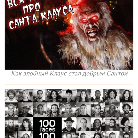
Как злобный Клаус стал добрым Сантой