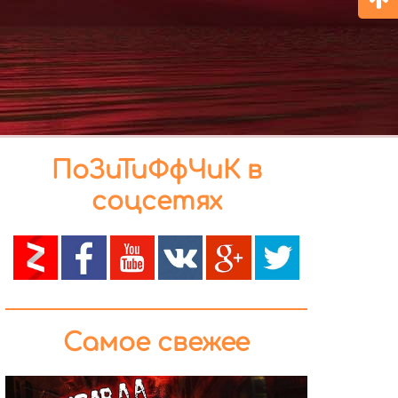
ПоЗиТиФфЧиК в
соцсетях
Самое свежее