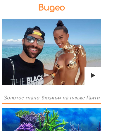
Видео
Золотое «нано-бикини» на пляже Гаити