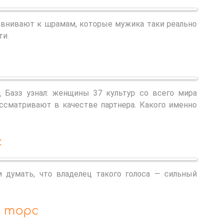
авнивают к шрамам, которые мужика таки реально
ти.
д Базз узнал: женщины 37 культур со всего мира
ассматривают в качестве партнера. Какого именно
с
 думать, что владелец такого голоса — сильный
й торс