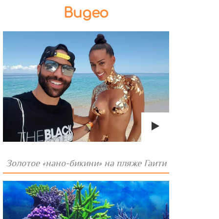
Видео
Золотое «нано-бикини» на пляже Гаити