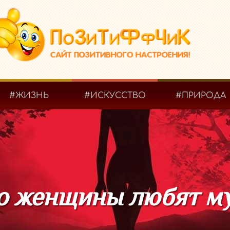
#ЖИЗНЬ
#ИСКУССТВО
#ПРИРОДА
то женщины любят м