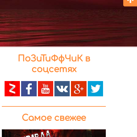
ПоЗиТиФфЧиК в
соцсетях
Самое свежее