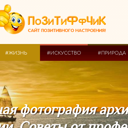
#ЖИЗНЬ
#ИСКУССТВО
#ПРИРОДА
ая фотография арх
и. Советы от проф