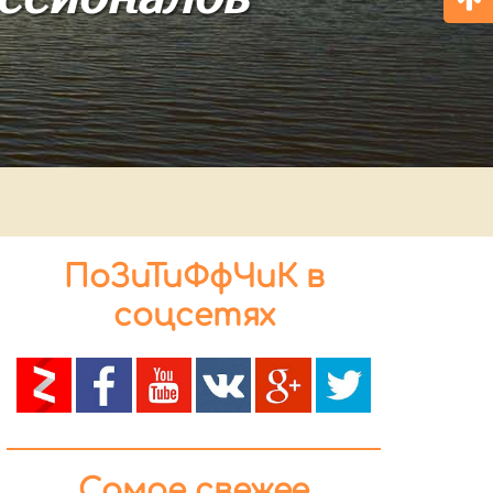
ПоЗиТиФфЧиК в
соцсетях
Самое свежее