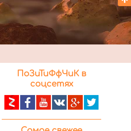
ПоЗиТиФфЧиК в
соцсетях
Самое свежее