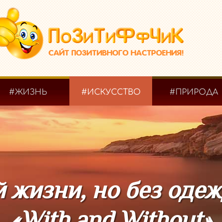
#ЖИЗНЬ
#ИСКУССТВО
#ПРИРОДА
 жизни, но без оде
«With and Without»