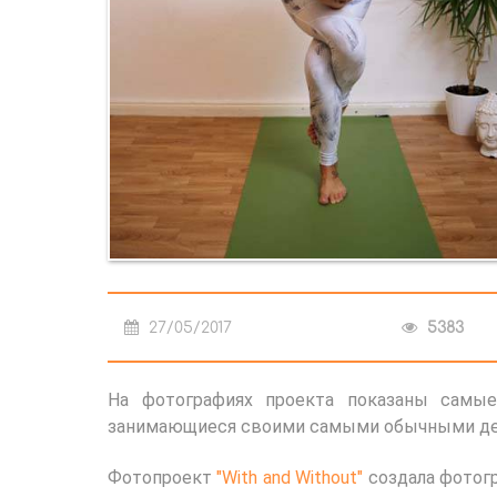
27/05/2017
5383
На фотографиях проекта показаны самы
занимающиеся своими самыми обычными делам
Фотопроект
"With and Without"
создала фотогр