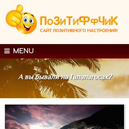
MENU
А вы бывали на Галапагосах?