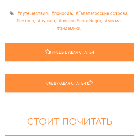
путешествия,
природа,
Галапагосские острова,
остров,
вулкан,
вулкан Sierra Negra,
магма,
эндемики,
ПРЕДЫДУЩАЯ СТАТЬЯ
СЛЕДУЮЩАЯ СТАТЬЯ
СТОИТ ПОЧИТАТЬ