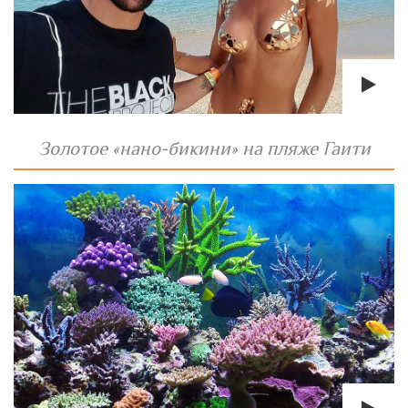
Золотое «нано-бикини» на пляже Гаити