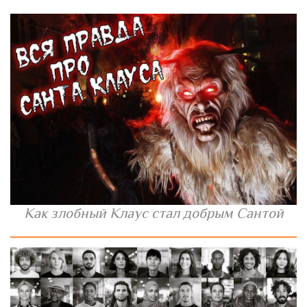
Как злобный Клаус стал добрым Сантой