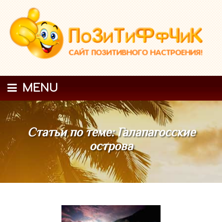
MENU
Статьи по теме: Галапагосские
острова