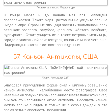
Тюльпановые поля, Нидерланды
С конца марта и до начала мая вся Голландия
преображается. Такого моря цветов вы не увидите больше
нигде в мире. Огромные площади засеяны тюльпанами всех
оттенков: розового, голубого, красного, жёлтого, зелёного,
пурпурного… Стоит увидеть их, а также ветряные мельницы,
города с уникальной архитектурой, каналы и много чего ещё.
Нидерланды никого не оставят равнодушным.
57. Каньон Антилопы, США
Каньон Антилопы, США
Благодаря причудливой форме скал и мягкому освещению
каньон Антилопы — излюбленное место фотографов. Своё
название он получил из-за необычного цвета полосатых скал,
они чем-то напоминают окрас антилопы. Посещать каньон
можно только с гидом и только не в сезон дождей: в это
время велика опасность наводнения.