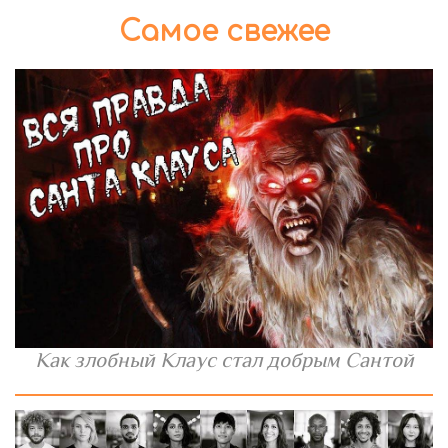
Самое свежее
Как злобный Клаус стал добрым Сантой