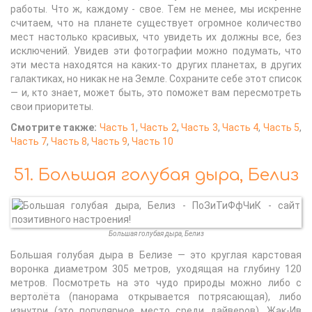
работы. Что ж, каждому - свое. Тем не менее, мы искренне
считаем, что на планете существует огромное количество
мест настолько красивых, что увидеть их должны все, без
исключений. Увидев эти фотографии можно подумать, что
эти места находятся на каких-то других планетах, в других
галактиках, но никак не на Земле. Сохраните себе этот список
— и, кто знает, может быть, это поможет вам пересмотреть
свои приоритеты.
Смотрите также:
Часть 1
,
Часть 2
,
Часть 3
,
Часть 4
,
Часть 5
,
Часть 7
,
Часть 8
,
Часть 9
,
Часть 10
51. Большая голубая дыра, Белиз
Большая голубая дыра, Белиз
Большая голубая дыра в Белизе — это круглая карстовая
воронка диаметром 305 метров, уходящая на глубину 120
метров. Посмотреть на это чудо природы можно либо с
вертолёта (панорама открывается потрясающая), либо
изнутри (это популярное место среди дайверов). Жак-Ив