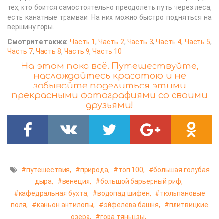
тех, кто боится самостоятельно преодолеть путь через леса,
есть канатные трамваи. На них можно быстро подняться на
вершину горы.
Смотрите также:
Часть 1
,
Часть 2
,
Часть 3
,
Часть 4
,
Часть 5
,
Часть 7
,
Часть 8
,
Часть 9
,
Часть 10
На этом пока всё. Путешествуйте,
наслаждайтесь красотою и не
забывайте поделиться этими
прекрасными фотографиями со своими
друзьями!
путешествия,
природа,
топ 100,
большая голубая
дыра,
венеция,
большой барьерный риф,
кафедральная бухта,
водопад шифен,
тюльпановые
поля,
каньон антилопы,
эйфелева башня,
плитвицкие
озёра,
гора тяньцзы,