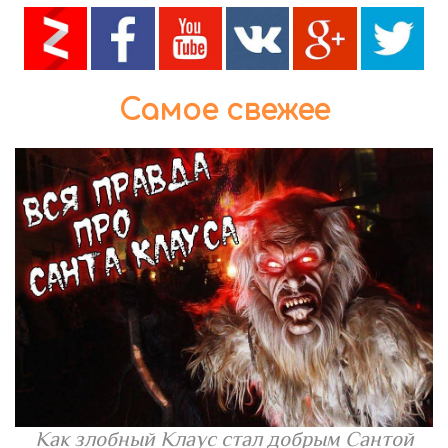
Самое свежее
Как злобный Клаус стал добрым Сантой