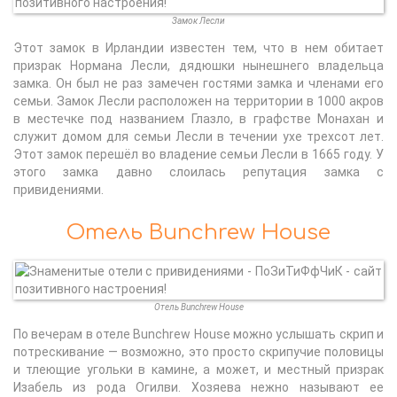
Замок Лесли
Этот замок в Ирландии известен тем, что в нем обитает
призрак Нормана Лесли, дядюшки нынешнего владельца
замка. Он был не раз замечен гостями замка и членами его
семьи. Замок Лесли расположен на территории в 1000 акров
в местечке под названием Глазло, в графстве Монахан и
служит домом для семьи Лесли в течении ухе трехсот лет.
Этот замок перешёл во владение семьи Лесли в 1665 году. У
этого замка давно слоилась репутация замка с
привидениями.
Отель Bunchrew House
Отель Bunchrew House
По вечерам в отеле Bunchrew House можно услышать скрип и
потрескивание — возможно, это просто скрипучие половицы
и тлеющие угольки в камине, а может, и местный призрак
Изабель из рода Огилви. Хозяева нежно называют ее