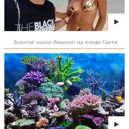
Золотое «нано-бикини» на пляже Гаити