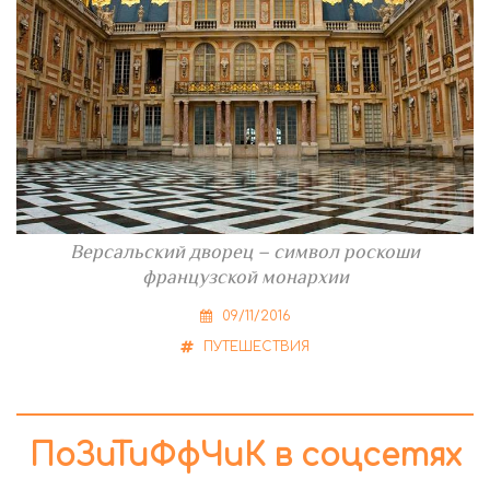
Версальский дворец – символ роскоши
французской монархии
09/11/2016
ПУТЕШЕСТВИЯ
ПоЗиТиФфЧиК в соцсетях