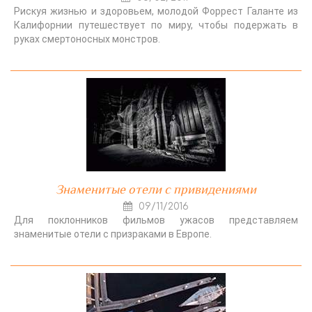
Рискуя жизнью и здоровьем, молодой Форрест Галанте из
Калифорнии путешествует по миру, чтобы подержать в
руках смертоносных монстров.
Знаменитые отели с привидениями
09/11/2016
Для поклонников фильмов ужасов представляем
знаменитые отели с призраками в Европе.