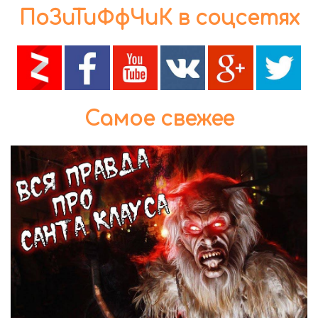
ПоЗиТиФфЧиК в соцсетях
Самое свежее