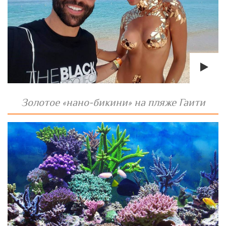
Золотое «нано-бикини» на пляже Гаити