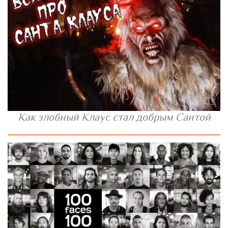
Как злобный Клаус стал добрым Сантой