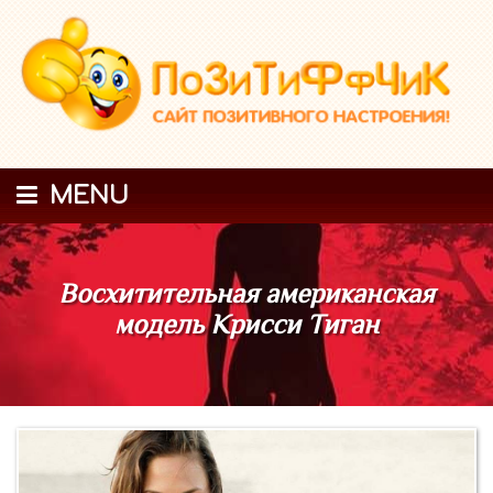
MENU
Восхитительная американская
модель Крисси Тиган