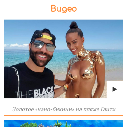
Видео
Золотое «нано-бикини» на пляже Гаити