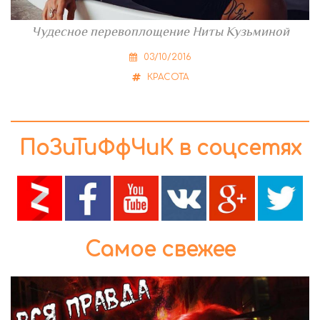
Чудесное перевоплощение Ниты Кузьминой
03/10/2016
КРАСОТА
ПоЗиТиФфЧиК в соцсетях
Самое свежее