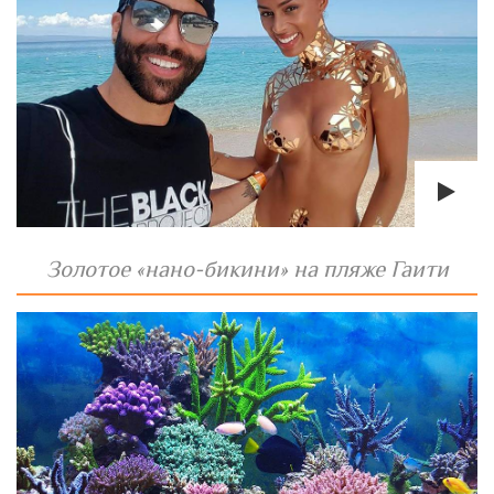
Золотое «нано-бикини» на пляже Гаити