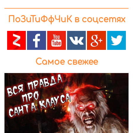
ПоЗиТиФфЧиК в соцсетях
Самое свежее