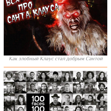
Как злобный Клаус стал добрым Сантой