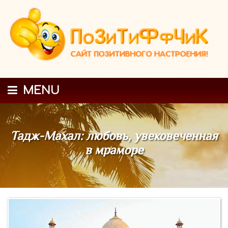
MENU
Тадж-Махал: любовь, увековеченная
в мраморе