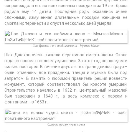
сопровождала его во всех военных походах и за 19 лет брака
родила ему 14 детей. Последние роды оказались очень
сложными, измученная длительным походом женщина не
смогла их перенести и спустя несколько дней умерла.
Шах Джахан и его любимая жена – Мумтаз-Махал
Шах Джахан очень тяжело переживал смерть жены. Около
года он провел в полном уединении. За этот год он поседел и
сильно постарел. В течение двух лет в стране длился траур –
были отменены все праздники, танцы и музыка были под
запретом. В память о любимой правитель решил возвести
монумент, который соответствовал бы красоте умершей.
Строительство началось в 1632 г., центральный мавзолей
был завершен в 1648 г., а весь комплекс с парком и
фонтанами – в 1653 г.
Одно из новых чудес света