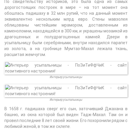
По свидетельству историков, это была одна из самых
дорогостоящих построек в мире – на тот момент она
обошлась падишаху в 32 млн рупий, что на данный момент
эквивалентно нескольким млрд евро. Стены мавзолея
облицованы чистейшим мрамором, доставленным из
каменоломни, находящейся в 300 км, и украшены мозаикой из
драгоценных и полудрагоценных камней. Двери в
усыпальницу были серебряными, внутри находился парапет
из золота, а на гробнице Мумтаз-Махал лежала ткань,
расшитая жемчугом.
Интерьер усыпальницы
Интерьер усыпальницы
В 1658 г. падишаха сверг его сын, заточивший Джахана в
башню, из окна которой был виден Тадж-Махал. Там он и
провел последние 8 лет своей жизни. Его похоронили рядом с
любимой женой, в том же склепе.