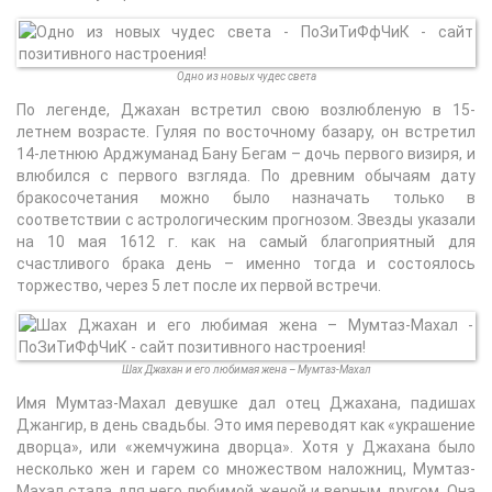
Одно из новых чудес света
По легенде, Джахан встретил свою возлюбленую в 15-
летнем возрасте. Гуляя по восточному базару, он встретил
14-летнюю Арджуманад Бану Бегам – дочь первого визиря, и
влюбился с первого взгляда. По древним обычаям дату
бракосочетания можно было назначать только в
соответствии с астрологическим прогнозом. Звезды указали
на 10 мая 1612 г. как на самый благоприятный для
счастливого брака день – именно тогда и состоялось
торжество, через 5 лет после их первой встречи.
Шах Джахан и его любимая жена – Мумтаз-Махал
Имя Мумтаз-Махал девушке дал отец Джахана, падишах
Джангир, в день свадьбы. Это имя переводят как «украшение
дворца», или «жемчужина дворца». Хотя у Джахана было
несколько жен и гарем со множеством наложниц, Мумтаз-
Махал стала для него любимой женой и верным другом. Она