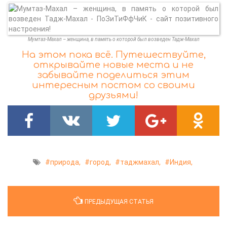
Мумтаз-Махал – женщина, в память о которой был возведен Тадж-Махал
На этом пока всё. Путешествуйте,
открывайте новые места и не
забывайте поделиться этим
интересным постом со своими
друзьями!
природа,
город,
таджмахал,
Индия,
ПРЕДЫДУЩАЯ СТАТЬЯ