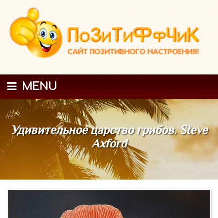
MENU
Удивительное царство грибов. Steve
Axford