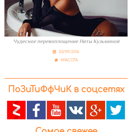
Чудесное перевоплощение Ниты Кузьминой
03/09/2016
КРАСОТА
ПоЗиТиФфЧиК в соцсетях
Самое свежее