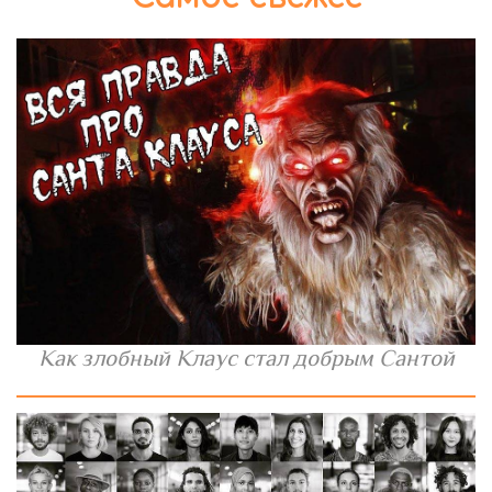
Как злобный Клаус стал добрым Сантой