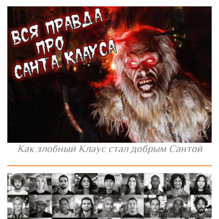
Как злобный Клаус стал добрым Сантой