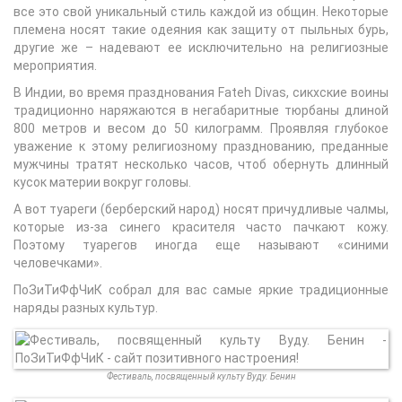
все это свой уникальный стиль каждой из общин. Некоторые
племена носят такие одеяния как защиту от пыльных бурь,
другие же – надевают ее исключительно на религиозные
мероприятия.
В Индии, во время празднования Fateh Divas, сикхские воины
традиционно наряжаются в негабаритные тюрбаны длиной
800 метров и весом до 50 килограмм. Проявляя глубокое
уважение к этому религиозному празднованию, преданные
мужчины тратят несколько часов, чтоб обернуть длинный
кусок материи вокруг головы.
А вот туареги (берберский народ) носят причудливые чалмы,
которые из-за синего красителя часто пачкают кожу.
Поэтому туарегов иногда еще называют «синими
человечками».
ПоЗиТиФфЧиК собрал для вас самые яркие традиционные
наряды разных культур.
Фестиваль, посвященный культу Вуду. Бенин