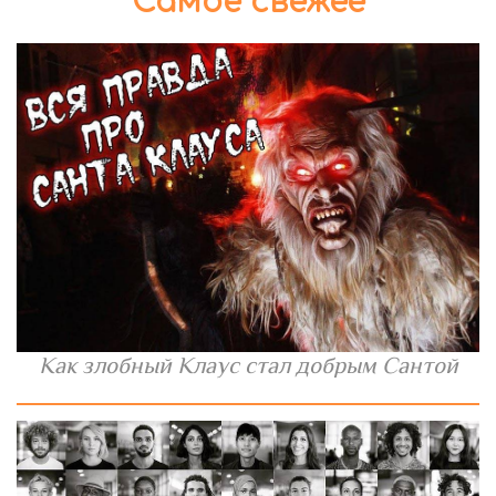
Самое свежее
Как злобный Клаус стал добрым Сантой