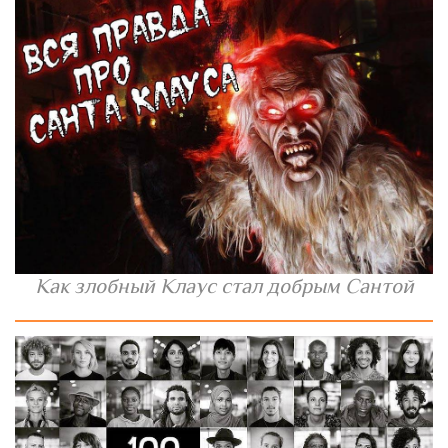
Как злобный Клаус стал добрым Сантой