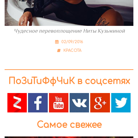
Чудесное перевоплощение Ниты Кузьминой
02/09/2016
КРАСОТА
ПоЗиТиФфЧиК в соцсетях
Самое свежее