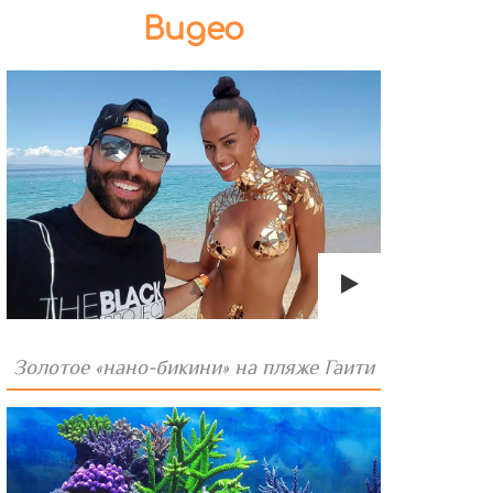
Видео
Золотое «нано-бикини» на пляже Гаити