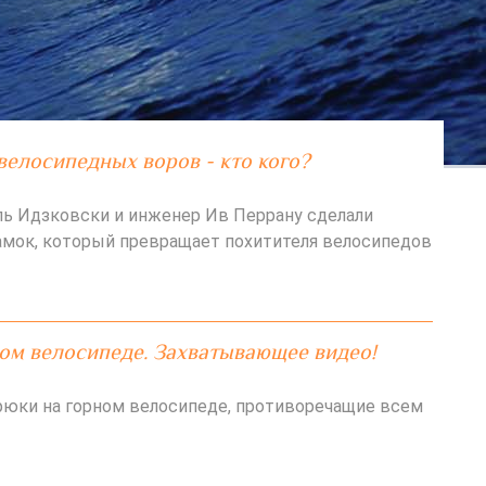
велосипедных воров - кто кого?
ь Идзковски и инженер Ив Перрану сделали
мок, который превращает похитителя велосипедов
ом велосипеде. Захватывающее видео!
юки на горном велосипеде, противоречащие всем