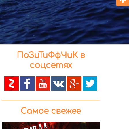
ПоЗиТиФфЧиК в
соцсетях
Самое свежее