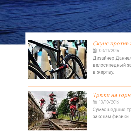
Скунс против 
03/11/2016
Дизайнер Даниел
велосипедный за
в жертву.
Трюки на горн
13/10/2016
Сумасшедшие тр
законам физики.