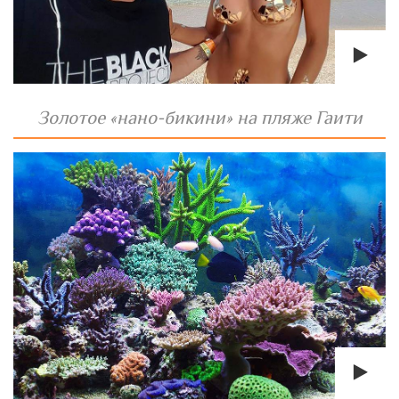
Золотое «нано-бикини» на пляже Гаити