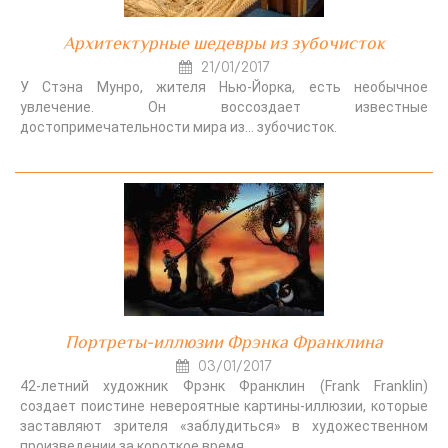
Архитектурные шедевры из зубочисток
21/01/2017
У Стэна Мунро, жителя Нью-Йорка, есть необычное
увлечение. Он воссоздает известные
достопримечательности мира из… зубочисток.
Портреты-иллюзии Фрэнка Франклина
03/01/2017
42-летний художник Фрэнк Франклин (Frank Franklin)
создает поистине невероятные картины-иллюзии, которые
заставляют зрителя «заблудиться» в художественном
произведении за короткое время.