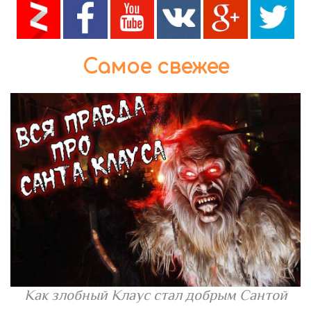
Самое свежее
Как злобный Клаус стал добрым Сантой