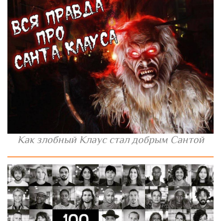
Как злобный Клаус стал добрым Сантой