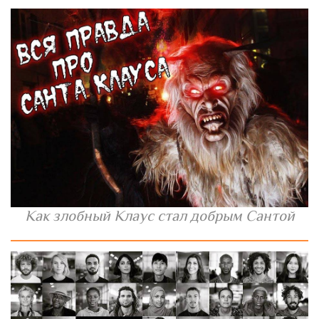
Как злобный Клаус стал добрым Сантой