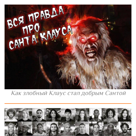
Как злобный Клаус стал добрым Сантой