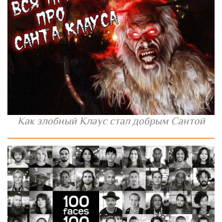
Как злобный Клаус стал добрым Сантой