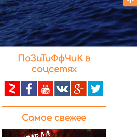
ПоЗиТиФфЧиК в
соцсетях
Самое свежее