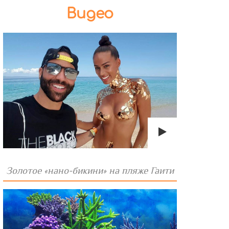
Видео
Золотое «нано-бикини» на пляже Гаити