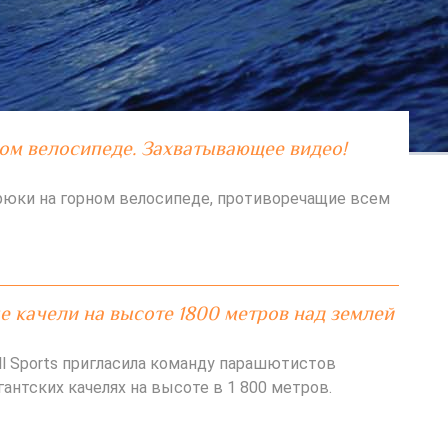
ом велосипеде. Захватывающее видео!
юки на горном велосипеде, противоречащие всем
 качели на высоте 1800 метров над землей
ll Sports пригласила команду парашютистов
гантских качелях на высоте в 1 800 метров.