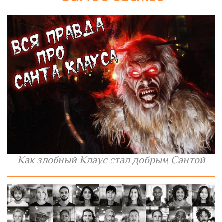
Как злобный Клаус стал добрым Сантой