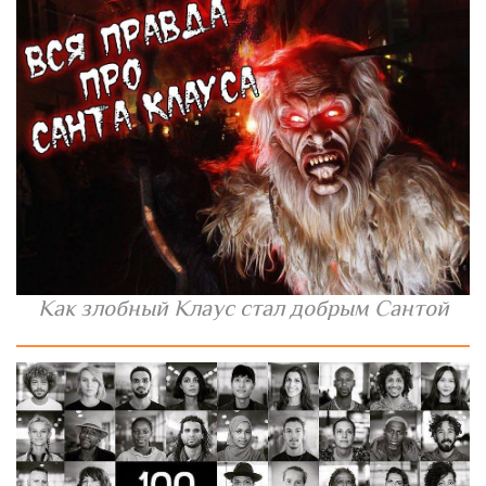
Как злобный Клаус стал добрым Сантой