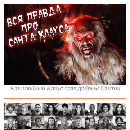
Как злобный Клаус стал добрым Сантой