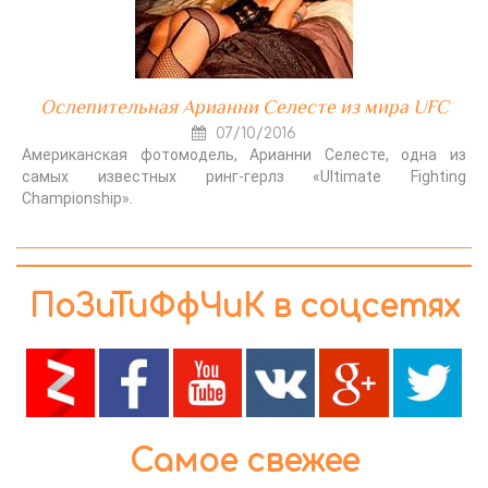
Ослепительная Арианни Селесте из мира UFC
07/10/2016
Американская фотомодель, Арианни Селесте, одна из
самых известных ринг-герлз «Ultimate Fighting
Championship».
ПоЗиТиФфЧиК в соцсетях
Самое свежее