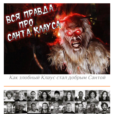
Как злобный Клаус стал добрым Сантой