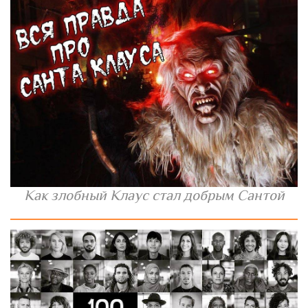
Как злобный Клаус стал добрым Сантой