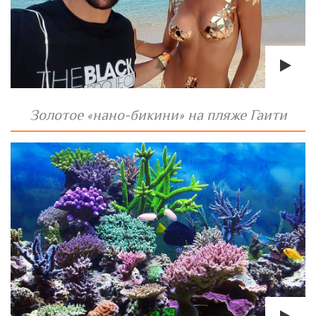
Золотое «нано-бикини» на пляже Гаити