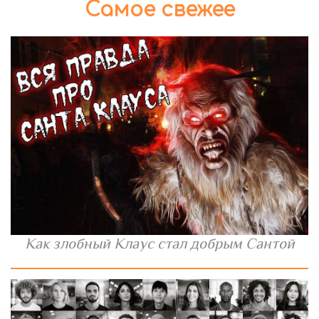
Самое свежее
Как злобный Клаус стал добрым Сантой