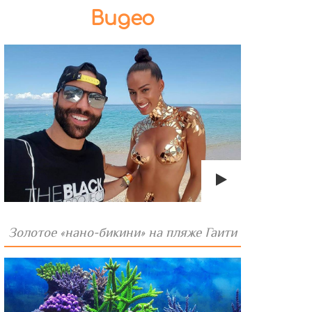
Видео
Золотое «нано-бикини» на пляже Гаити