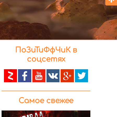
ПоЗиТиФфЧиК в
соцсетях
Самое свежее