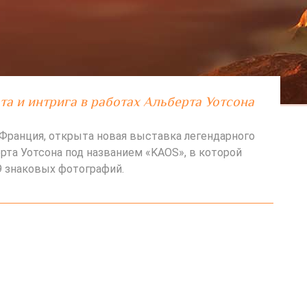
та и интрига в работах Альберта Уотсона
, Франция, открыта новая выставка легендарного
рта Уотсона под названием «KAOS», в которой
 знаковых фотографий.