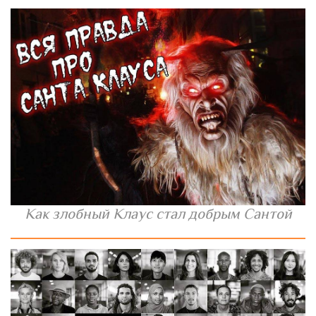
Как злобный Клаус стал добрым Сантой