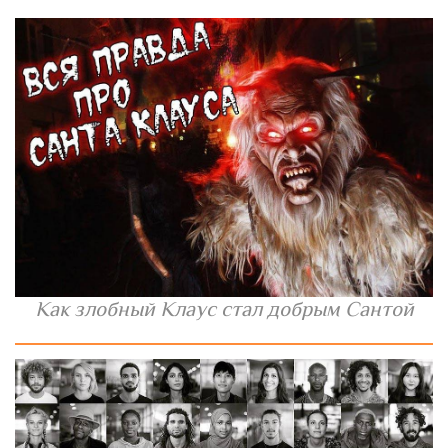
Как злобный Клаус стал добрым Сантой