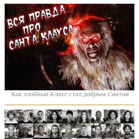
Как злобный Клаус стал добрым Сантой