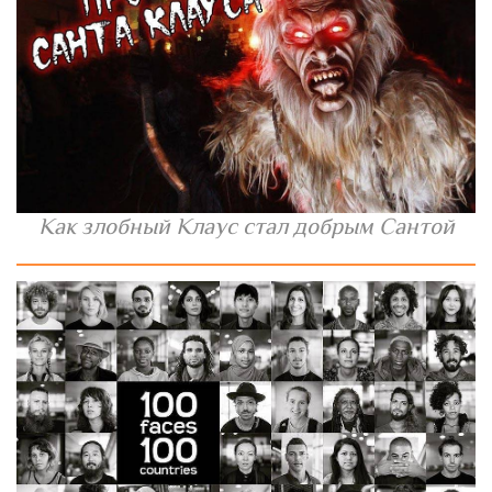
Как злобный Клаус стал добрым Сантой