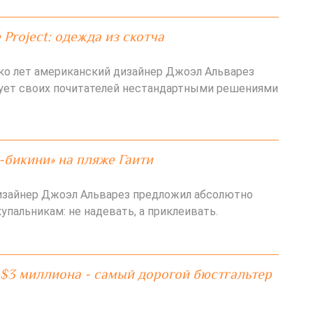
 Project: одежда из скотча
ко лет американский дизайнер Джоэл Альварез
радует своих почитателей нестандартными решениями
-бикини» на пляже Гаити
изайнер Джоэл Альварез предложил абсолютно
упальникам: не надевать, а приклеивать.
а $3 миллиона - самый дорогой бюстгальтер