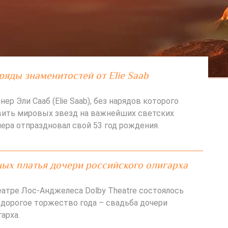
яды знаменитостей от Elie Saab
ер Эли Сааб (Elie Saab), без нарядов которого
вить мировых звезд на важнейших светских
чера отпраздновал свой 53 год рождения.
ых платья дочери российского олигарха
еатре Лос-Анджелеса Dolby Theatre состоялось
 дорогое торжество года – свадьба дочери
арха.