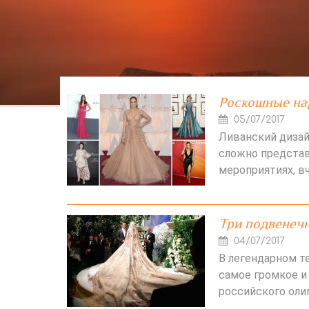
Роскошные нар
05/07/2017
Ливанский дизайн
сложно предста
мероприятиях, в
Три подвенечн
04/07/2017
В легендарном т
самое громкое и
российского олиг