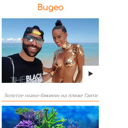
Видео
Золотое «нано-бикини» на пляже Гаити