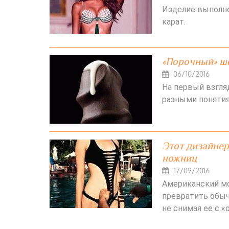
Изделие выполне
карат.
«Порочный» шо
06/10/2016
На первый взгля
разными понятиям
Этот дизайнер
ножниц
17/09/2016
Американский мо
превратить обыч
не снимая ее с «