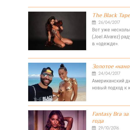
The Black Tape
26/04/2017
Вот уже несколь
(Joel Alvarez) 
в «одежде».
Золотое «нано
24/04/2017
Американский д
новый подход к к
Fantasy Bra з
года
29/10/2016