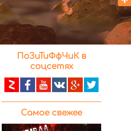
ПоЗиТиФфЧиК в
соцсетях
Самое свежее