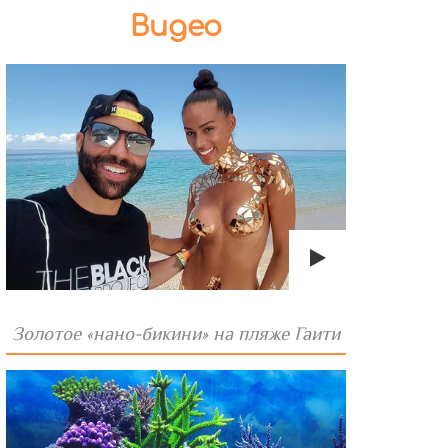
Видео
Золотое «нано-бикини» на пляже Гаити