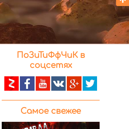
ПоЗиТиФфЧиК в
соцсетях
Самое свежее