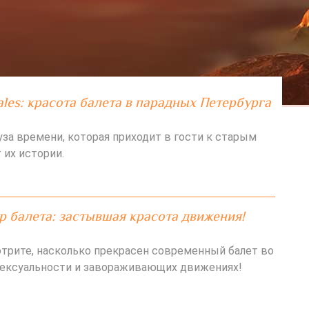
ales: красота балета в парадных Петербурга
уза времени, которая приходит в гости к старым
 их истории.
 балета: застывшая красота движения!
трите, насколько прекрасен современный балет во
 сексуальности и завораживающих движениях!