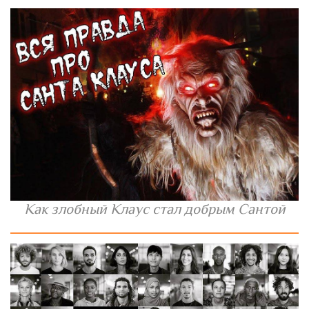
Как злобный Клаус стал добрым Сантой