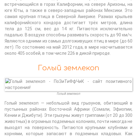
встречающийся в горах Калифорнии, на севере Аризоны, на
юге Юты, а также в северо-западных районах Мексики. Это
самая крупная птица в Северной Америке. Размах крыльев
калифорнийского кондора достигает трёх метров, длина
тела до 125 см, вес до 14 кг. Питаются исключительно
падалью. В воздухе способны развивать скорость до 90 км/ч.
Являются одними из самых долгоживущих птиц в мире (до 60
лет). По состоянию на май 2012 года, в мире насчитывается
около 405 особей, в том числе 226 в дикой природе.
Голый землекоп
Голый землекоп
Голый землекоп — небольшой вид грызунов, обитающий в
пустынных районах Восточной Африки (Сомали, Эфиопии,
Кении и Джибути). Эти грызуны живут гриппами (от 20 до 300
животных) в огромных подземных колониях, почти никогда не
выходят на поверхность. Питаются крупными клубнями и
корнями, которые запасают в подземных кладовых. Как