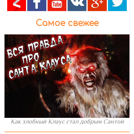
Самое свежее
Как злобный Клаус стал добрым Сантой