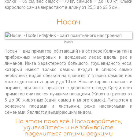
холке — 65 см, вес самок — 70 кг, самцов — до 100 кг. Клыки
взрослого самца вырастают в длину от 25,5 до 63,5 см.
Носач
Носач
Носач — вид приматов, обитающий на острове Калимантан в
прибрежных мангровых и дождевых лесах вдоль рек и
лиманов. Из-за характерного большого, грушевидного носа,
который имеют только самцы, входит в список самых
необычных видов обезьян на планете. У старых самцов нос
может достигать в длину до 10 см. Носачи хорошо плавают и
ныряют, они часто прыгают с деревьев в воду. Среди всех
приматов считаются лучшими пловцами. Живут в группах от
5 до 30 животных (один самец и много самок). Питаются в
основном плодами и листьями, реже насекомыми и
семенами. Являются вымирающим видом.
На этом пока всё. Наслаждайтесь,
удивляйтесь и не забывайте
поделиться этими редкими