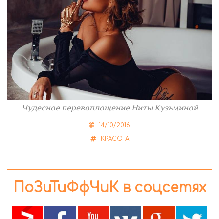
Чудесное перевоплощение Ниты Кузьминой
14/10/2016
КРАСОТА
ПоЗиТиФфЧиК в соцсетях