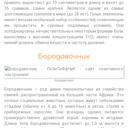
правило, вырастают до 10 сантиметров в длину, и весят до
35 граммов, самки крупнее. Является одним из самых
долгоживущих грызунов в мире (до 28 лет). Голые землекопы
имеют весьма необычный набор особенностей, позволяющих
им процветать в суровых подземных условиях; Они
холоднокровны, нечувствительны к некоторым формам боли,
выносливы к высоким концентрациям CO2, имеют очень
низкий уровень обмена веществ и частоту дыхания.
Бородавочник
Бородавочник
Бородавочник — род диких парнокопытных из семейства
свиней, распространённый на большей части Африки. Это
ночные социальные животные, которые живут небольшими
стадами (обычно от 4 до 16 животных) в лесах, степях и
прибережных зарослях. Они всеядны, однако питаются
преимущественно древесной корой, корнями и ягодами.
Длина тела бородавочника достигает до 1,5 м, высота в