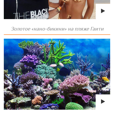
Золотое «нано-бикини» на пляже Гаити