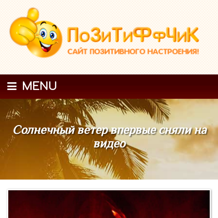
MENU
Солнечный ветер впервые сняли на
видео