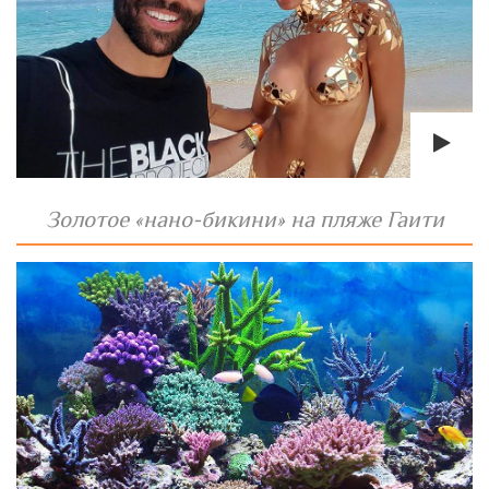
Золотое «нано-бикини» на пляже Гаити