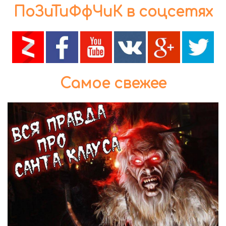
ПоЗиТиФфЧиК в соцсетях
Самое свежее