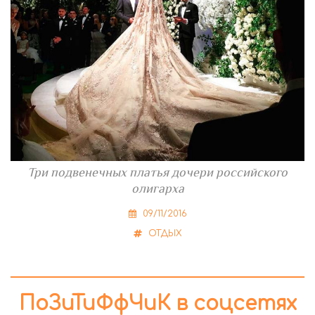
Три подвенечных платья дочери российского
олигарха
09/11/2016
ОТДЫХ
ПоЗиТиФфЧиК в соцсетях