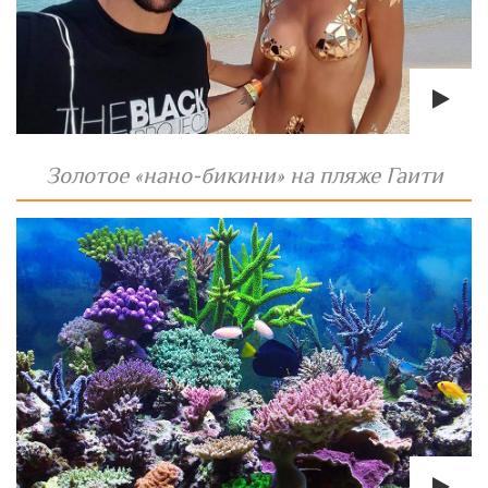
Золотое «нано-бикини» на пляже Гаити